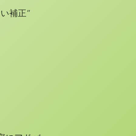
近い補正”
善