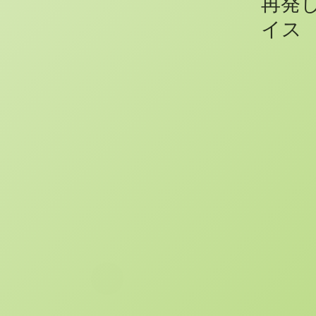
再発
イス