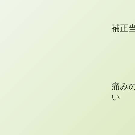
補正
痛み
い