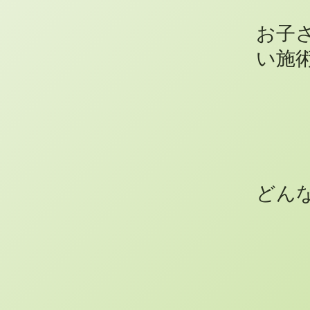
お子
い施
どん